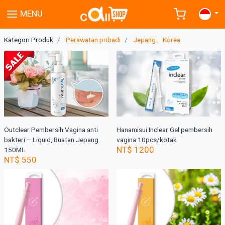
MENU
Kategori Produk
Perawatan pribadi
Jepang、Korea
Outclear Pembersih Vagina anti
Hanamisui Inclear Gel pembersih
bakteri – Liquid, Buatan Jepang
vagina 10pcs/kotak
NT$ 1200
150ML
NT$ 550