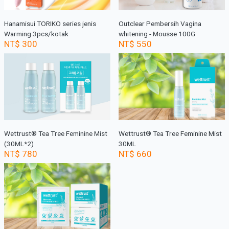
Hanamisui TORIKO series jenis
Outclear Pembersih Vagina
Warming 3pcs/kotak
whitening - Mousse 100G
NT$ 300
NT$ 550
Wettrust® Tea Tree Feminine Mist
Wettrust® Tea Tree Feminine Mist
(30ML*2)
30ML
NT$ 780
NT$ 660